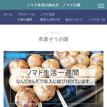
ノマド生活の始め方 ノマドの窓
ホーム
プロフィール
ノマド生活
仕事の履歴
複収入の作り方
収入について
ノマドな一日
― TAG ―
市原ぞうの国
ノマドな一日